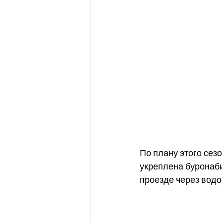
По плану этого сез
укреплена буронаби
проезде через водо