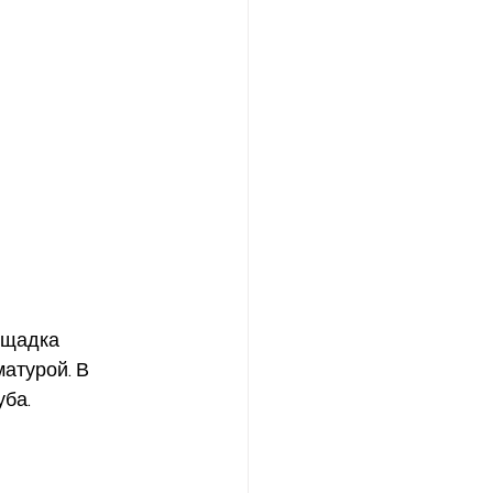
ощадка 
атурой. В 
ба. 