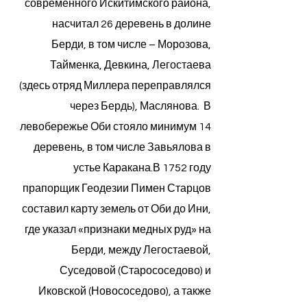
современного Искитимского района,
насчитал 26 деревень в долине
Берди, в том числе – Морозова,
Тайменка, Девкина, Легостаева
(здесь отряд Миллера переправлялся
через Бердь), Маслянова. В
левобережье Оби стояло минимум 14
деревень, в том числе Завьялова в
устье Каракана.В 1752 году
прапорщик Геодезии Пимен Старцов
составил карту земель от Оби до Ини,
где указал «признаки медных руд» на
Берди, между Легостаевой,
Суседовой (Старососедово) и
Иковской (Новососедово), а также