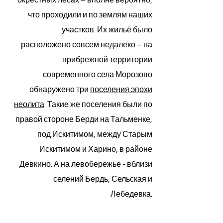
окрестных лесах – вполне вероятно,
что проходили и по землям наших
участков. Их жильё было
расположено совсем недалеко – на
прибрежной территории
современного села Морозово
обнаружено три
поселения эпохи
неолита
. Такие же поселения были по
правой стороне Берди на Тальменке,
под Искитимом, между Старым
Искитимом и Харино, в районе
Девкино. А на левобережье - вблизи
селений Бердь, Сельская и
Лебедевка.