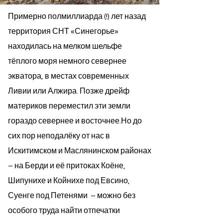
Примерно полмиллиарда (!) лет назад
территория СНТ «Синегорье»
находилась на мелком шельфе
тёплого моря немного севернее
экватора, в местах современных
Ливии или Алжира. Позже дрейф
материков переместил эти земли
гораздо севернее и восточнее.​Но до
сих пор неподалёку от нас в
Искитимском и Маслянинском районах
– на Берди и её притоках Коёне,
Шипунихе и Койнихе под Евсино,
Суенге под Петенями – можно без
особого труда найти отпечатки