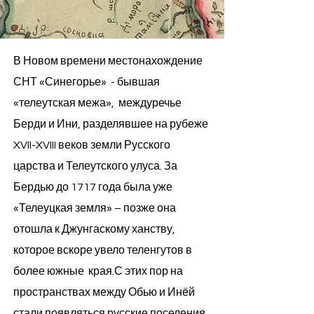
В Новом времени местонахождение
СНТ «Синегорье» - бывшая
«телеутская межа», междуречье
Берди и Ини, разделявшее на рубеже
XVII-XVIII веков земли Русского
царства и Телеутского улуса. За
Бердью до 1717 года была уже
«Телеуцкая земля» – позже она
отошла к Джунгаскому ханству,
которое вскоре увело теленгутов в
более южные края.​С этих пор на
пространствах между Обью и Инёй
стали появляться русские поселения