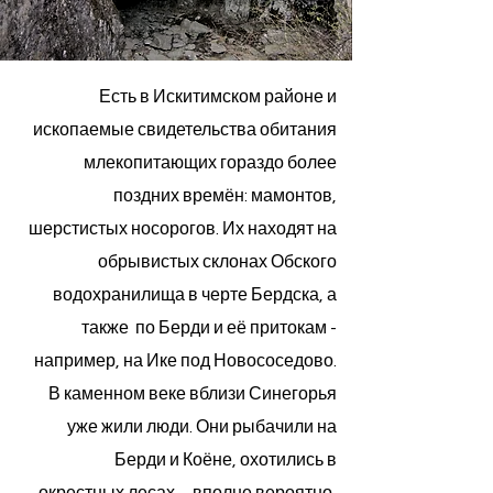
Есть в Искитимском районе и
ископаемые свидетельства обитания
млекопитающих гораздо более
поздних времён: мамонтов,
шерстистых носорогов. Их находят на
обрывистых склонах Обского
водохранилища в черте Бердска, а
также по Берди и её притокам -
например, на Ике под Новососедово.
В каменном веке вблизи Синегорья
уже жили люди. Они рыбачили на
Берди и Коёне, охотились в