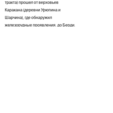
тракта) прошел от верховьев
Каракана (деревни Урюпина и
Шарчина), где обнаружил
железорудные проявления, до Берди.
Здесь он открыл «значительные
запасы угля» – современный
Горловский угольный бассейн – под
Ургуном и Елбашами, Усть-Чемом и
Харино до сих пор добывается
антрацит.​Год спустя в этих же местах
работала экспедиция под
руководством профессора
Александра Александровича
Иностранцева. В её состав входил и
Вениамин Петрович Семенов-Тян-