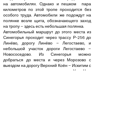
на автомобилях. Однако и пешком пара
километров по этой тропе проходится без
особого труда. Автомобили же подождут на
полянке возле щита, обозначающего заход
на тропу – здесь есть небольшая полянка.
Автомобильный маршрут до этого места из
Синегорья проходит через трассу Р-256 до
Линёво, дорогу Линёво – Легостаево, и
небольшой участок дороги Легостаево –
Новососедово. Из Синегорья можно
добраться до места и через Морозово с
выездом на дорогу Верхний Коён – Искитим с
последующим левым поворотом на Усть-Чем
– Легостаево. Эту щебёночную дорогу
понемногу ремонтируют, но пыль в сухую
погоду и грязь в дождь неизбежна. Зато
можно посмотреть на работу Колыванского
угольного разреза.
Маршрут по Яндекс-картам:
https://yandex.ru/maps/-/CDFb4L3r