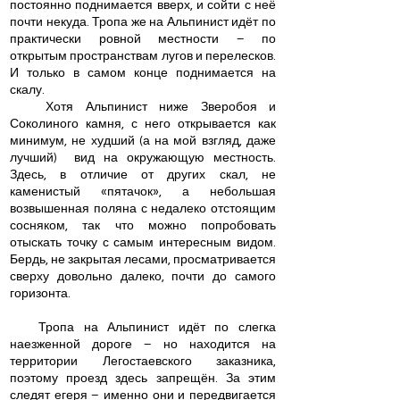
постоянно поднимается вверх, и сойти с неё
почти некуда. Тропа же на Альпинист идёт по
практически ровной местности – по
открытым пространствам лугов и перелесков.
И только в самом конце поднимается на
скалу.
Хотя Альпинист ниже Зверобоя и
Соколиного камня, с него открывается как
минимум, не худший (а на мой взгляд, даже
лучший) вид на окружающую местность.
Здесь, в отличие от других скал, не
каменистый «пятачок», а небольшая
возвышенная поляна с недалеко отстоящим
сосняком, так что можно попробовать
отыскать точку с самым интересным видом.
Бердь, не закрытая лесами, просматривается
сверху довольно далеко, почти до самого
горизонта.
Тропа на Альпинист идёт по слегка
наезженной дороге – но находится на
территории Легостаевского заказника,
поэтому проезд здесь запрещён. За этим
следят егеря – именно они и передвигается